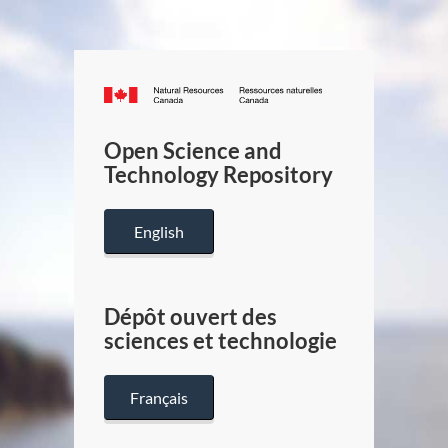
Canada.ca
/
Gouverneme
Open Science and
du
Technology Repository
Canada
English
Dépôt ouvert des
sciences et technologie
Français