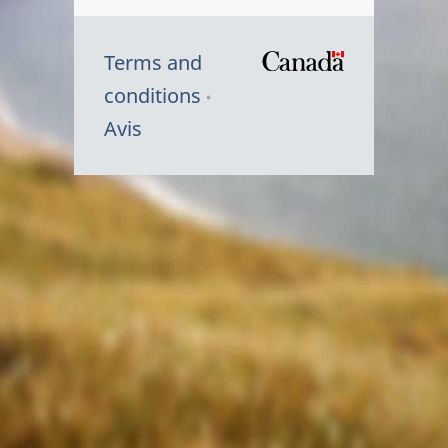
Terms and
/
conditions
Symbole
Avis
du
gouvernem
du
Canada