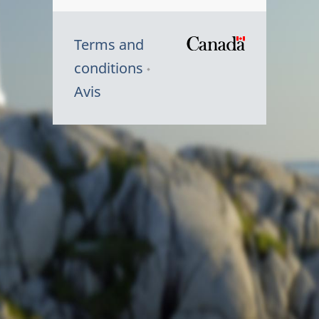
Terms and
/
conditions
Symbole
Avis
du
gouvernem
du
Canada