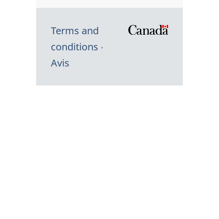
Terms and
/
conditions
Symbole
Avis
du
gouvernem
du
Canada