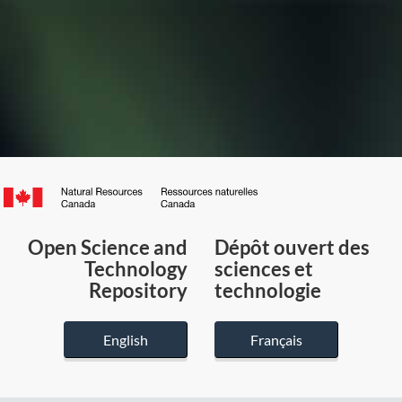
Canada.ca
/
Gouvernement
Open Science and
Dépôt ouvert des
du
Technology
sciences et
Canada
Repository
technologie
English
Français