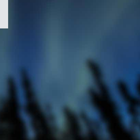
/
Symbole
du
gouvernement
du
Canada