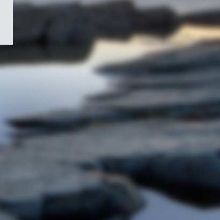
/
Symbole
du
gouvernement
du
Canada