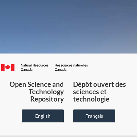
Canada.ca
/
Gouvernement
Open Science and
Dépôt ouvert des
du
Technology
sciences et
Canada
Repository
technologie
English
Français