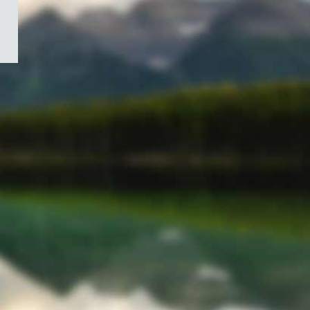
/
Symbole
du
gouvernement
du
Canada