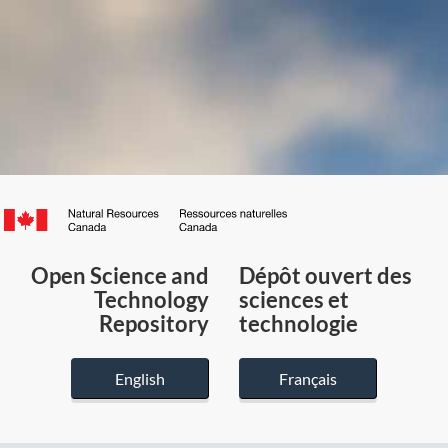
Canada.ca
/
Gouvernement
Open Science and
Dépôt ouvert des
du
Technology
sciences et
Canada
Repository
technologie
English
Français