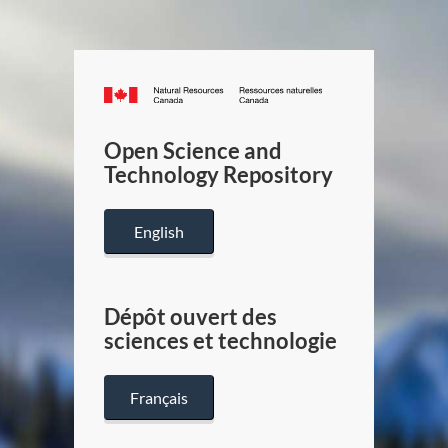
Canada.ca
/
Gouverneme
Open Science and
du
Technology Repository
Canada
English
Dépôt ouvert des
sciences et technologie
Français