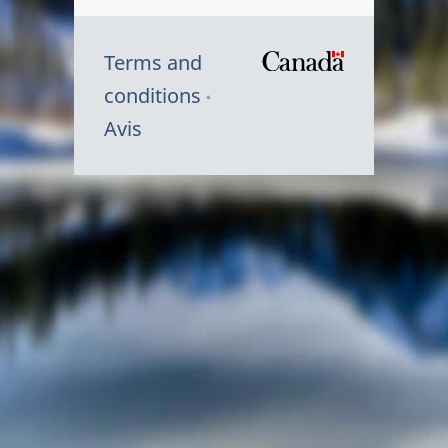
Terms and
/
conditions
Symbole
Avis
du
gouvernem
du
Canada