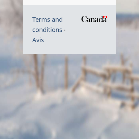
Terms and
/
conditions
Symbole
Avis
du
gouvernem
du
Canada