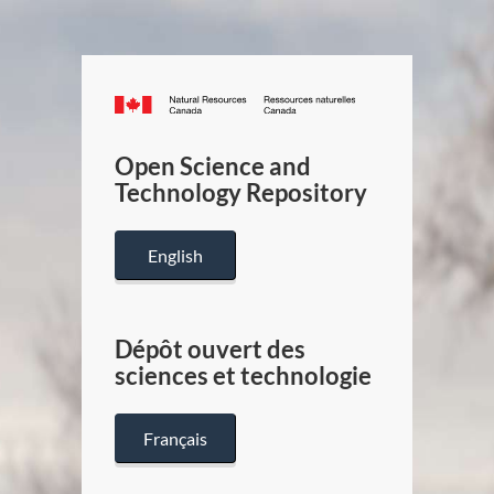
Canada.ca
/
Gouverneme
Open Science and
du
Technology Repository
Canada
English
Dépôt ouvert des
sciences et technologie
Français