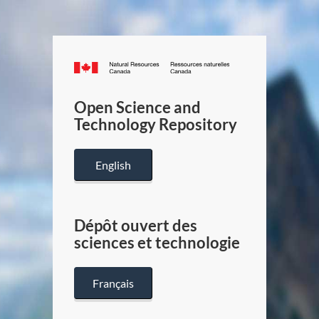
Canada.ca
/
Gouverneme
Open Science and
du
Technology Repository
Canada
English
Dépôt ouvert des
sciences et technologie
Français