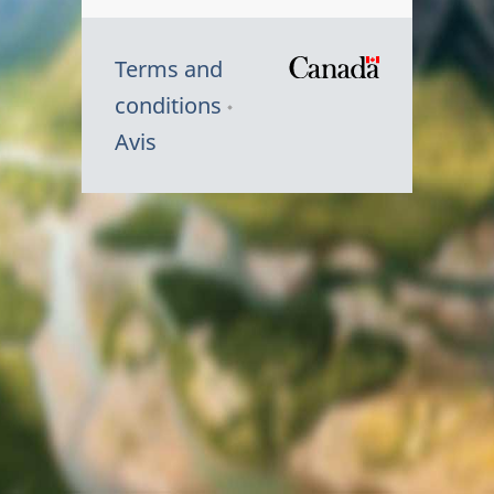
Terms and
/
conditions
Symbole
Avis
du
gouvernem
du
Canada