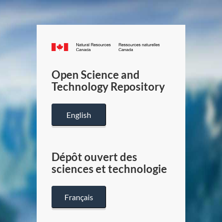
Canada.ca
/
Gouverneme
Open Science and
du
Technology Repository
Canada
English
Dépôt ouvert des
sciences et technologie
Français