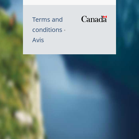
Terms and
/
conditions
Symbole
Avis
du
gouvernem
du
Canada