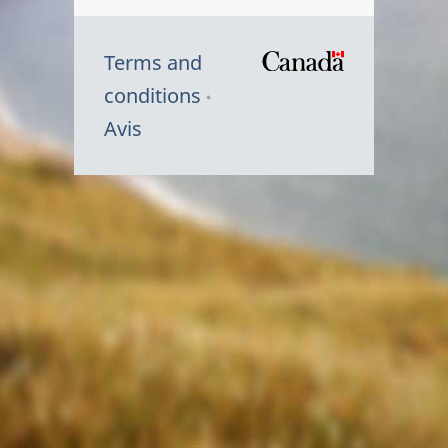
Terms and
/
conditions
Symbole
Avis
du
gouvernem
du
Canada