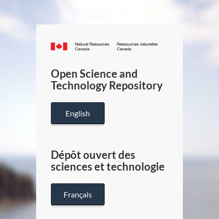
Canada.ca
/
Gouverneme
Open Science and
du
Technology Repository
Canada
English
Dépôt ouvert des
sciences et technologie
Français