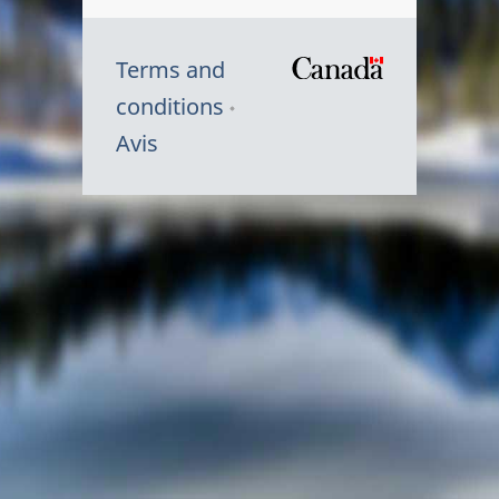
Terms and
/
conditions
Symbole
Avis
du
gouvernem
du
Canada