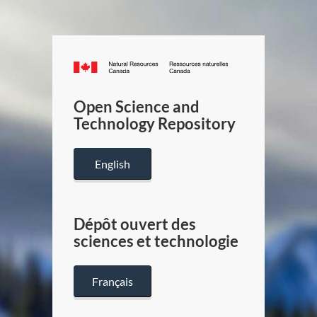
Canada.ca
/
Gouverneme
Open Science and
du
Technology Repository
Canada
English
Dépôt ouvert des
sciences et technologie
Français