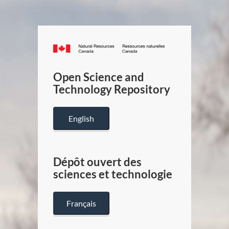
Canada.ca
/
Gouverneme
Open Science and
du
Technology Repository
Canada
English
Dépôt ouvert des
sciences et technologie
Français