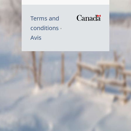
Terms and
/
conditions
Symbole
Avis
du
gouvernem
du
Canada