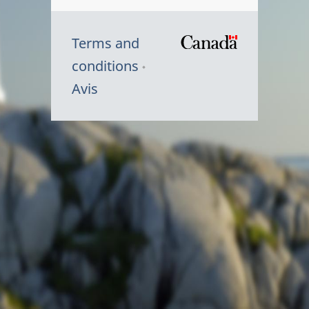
Terms and
/
conditions
Symbole
Avis
du
gouvernem
du
Canada