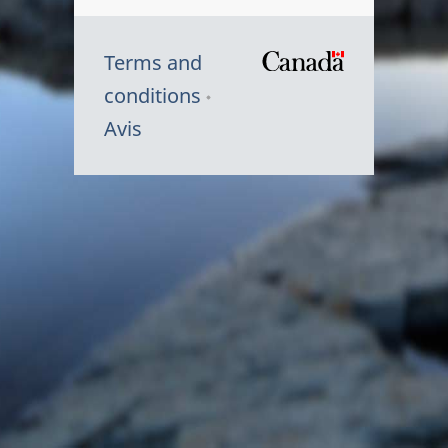
Terms and
/
conditions
Symbole
Avis
du
gouvernem
du
Canada