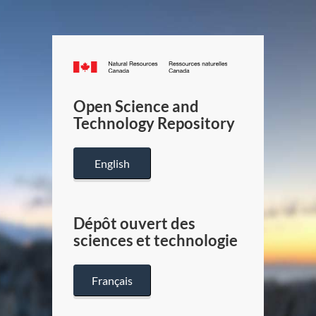
Canada.ca
/
Gouverneme
Open Science and
du
Technology Repository
Canada
English
Dépôt ouvert des
sciences et technologie
Français