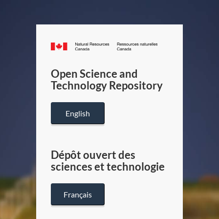
Canada.ca
/
Gouverneme
Open Science and
du
Technology Repository
Canada
English
Dépôt ouvert des
sciences et technologie
Français