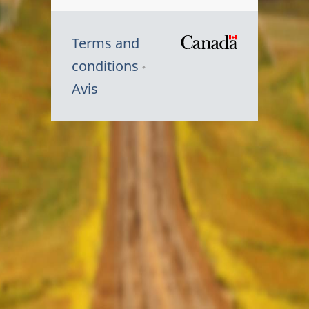
Terms and
/
conditions
Symbole
Avis
du
gouvernem
du
Canada