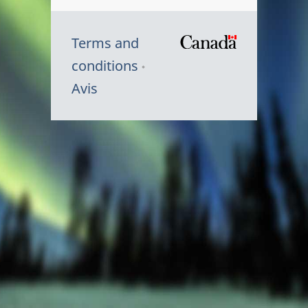
Terms and
/
conditions
Symbole
Avis
du
gouvernem
du
Canada