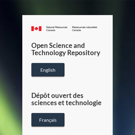
Canada.ca
/
Gouverneme
Open Science and
du
Technology Repository
Canada
English
Dépôt ouvert des
sciences et technologie
Français