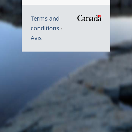
Terms and
/
conditions
Symbole
Avis
du
gouvernem
du
Canada