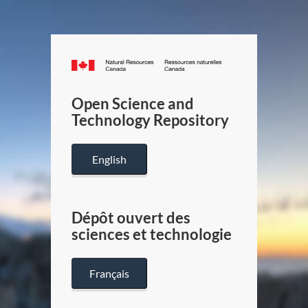
Canada.ca
/
Gouverneme
Open Science and
du
Technology Repository
Canada
English
Dépôt ouvert des
sciences et technologie
Français