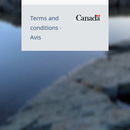
Terms and
/
conditions
Symbole
Avis
du
gouvernem
du
Canada