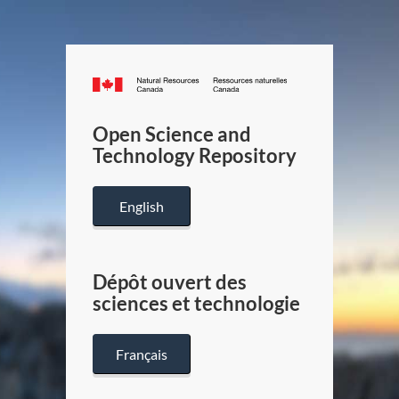
Canada.ca
/
Gouverneme
Open Science and
du
Technology Repository
Canada
English
Dépôt ouvert des
sciences et technologie
Français