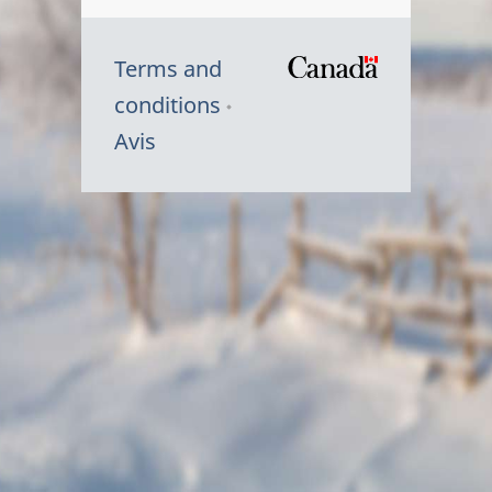
Terms and
/
conditions
Symbole
Avis
du
gouvernem
du
Canada