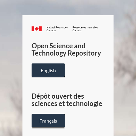
Canada.ca
/
Gouverneme
Open Science and
du
Technology Repository
Canada
English
Dépôt ouvert des
sciences et technologie
Français