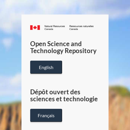
Canada.ca
/
Gouverneme
Open Science and
du
Technology Repository
Canada
English
Dépôt ouvert des
sciences et technologie
Français