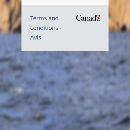
Terms and
/
conditions
Symbole
Avis
du
gouvernem
du
Canada