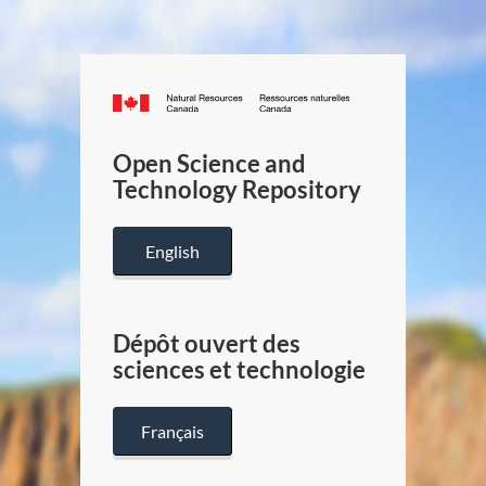
Canada.ca
/
Gouverneme
Open Science and
du
Technology Repository
Canada
English
Dépôt ouvert des
sciences et technologie
Français