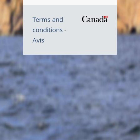
Terms and
/
conditions
Symbole
Avis
du
gouvernem
du
Canada