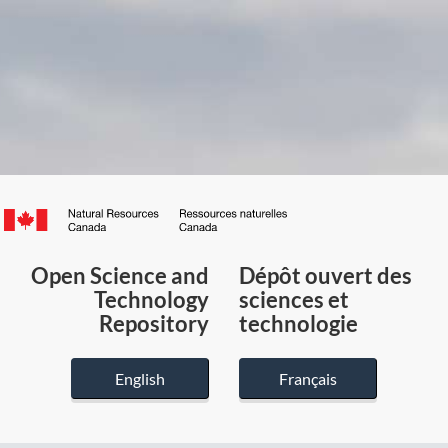
Canada.ca
/
Gouvernement
Open Science and
Dépôt ouvert des
du
Technology
sciences et
Canada
Repository
technologie
English
Français