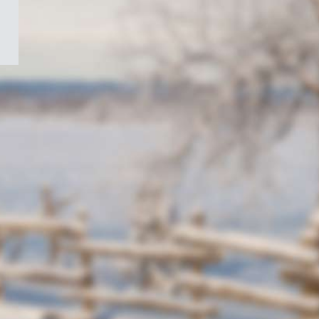
/
Symbole
du
gouvernement
du
Canada