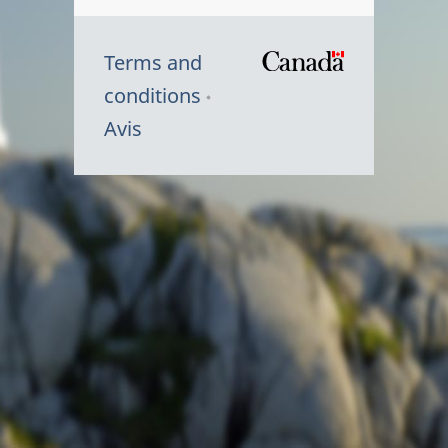
Terms and
/
conditions
Symbole
Avis
du
gouvernem
du
Canada