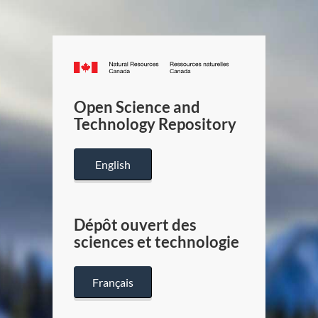
Canada.ca
/
Gouverneme
Open Science and
du
Technology Repository
Canada
English
Dépôt ouvert des
sciences et technologie
Français