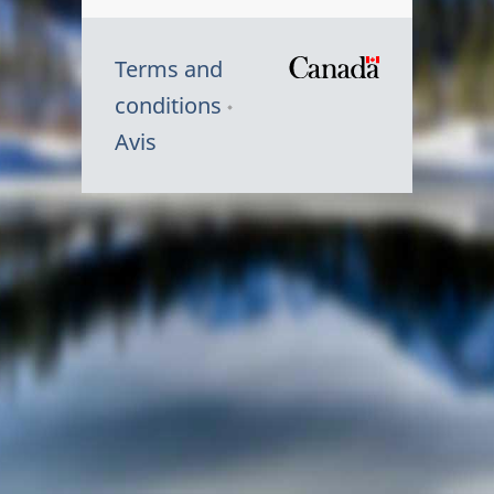
Terms and
/
conditions
Symbole
Avis
du
gouvernem
du
Canada