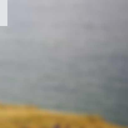
/
Symbole
du
gouvernement
du
Canada