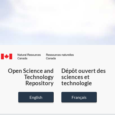
Canada.ca
/
Gouvernement
Open Science and
Dépôt ouvert des
du
Technology
sciences et
Canada
Repository
technologie
English
Français