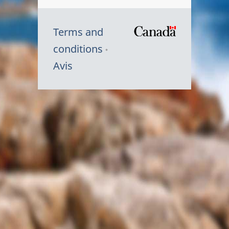
Terms and
/
conditions
Symbole
Avis
du
gouvernem
du
Canada