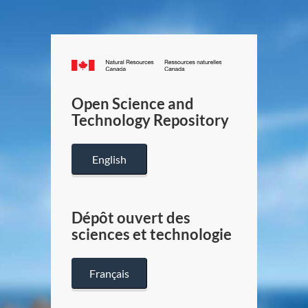
Canada.ca
/
Gouverneme
Open Science and
du
Technology Repository
Canada
English
Dépôt ouvert des
sciences et technologie
Français