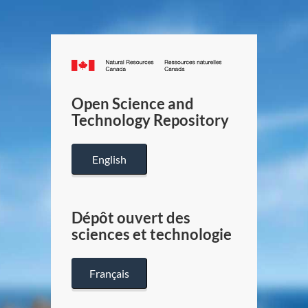
Canada.ca
/
Gouverneme
Open Science and
du
Technology Repository
Canada
English
Dépôt ouvert des
sciences et technologie
Français