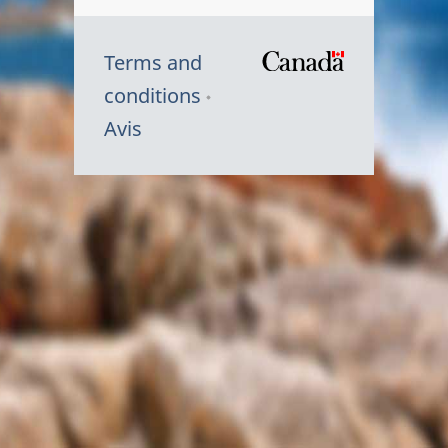
Terms and
/
conditions
Symbole
Avis
du
gouvernem
du
Canada