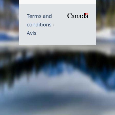
Terms and
/
conditions
Symbole
Avis
du
gouvernem
du
Canada