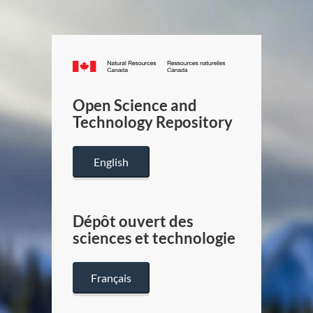
Canada.ca
/
Gouverneme
Open Science and
du
Technology Repository
Canada
English
Dépôt ouvert des
sciences et technologie
Français