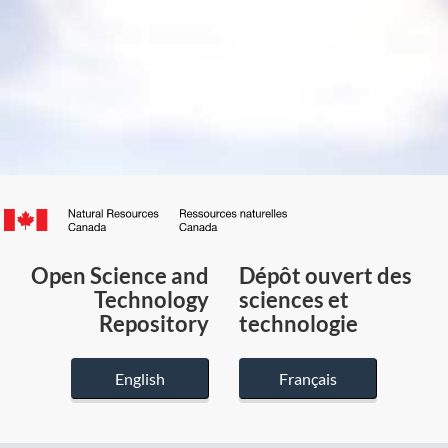
Canada.ca
/
Gouvernement
Open Science and
Dépôt ouvert des
du
Technology
sciences et
Canada
Repository
technologie
English
Français