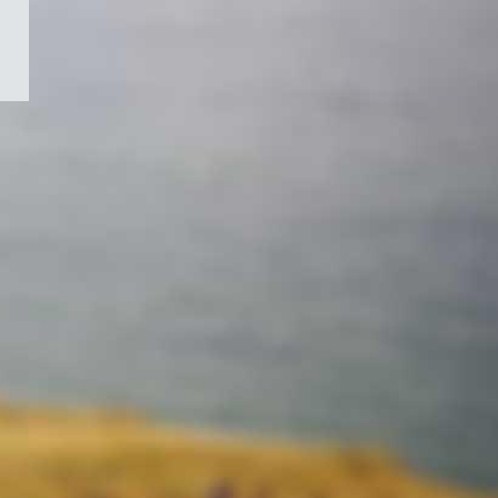
/
Symbole
du
gouvernement
du
Canada