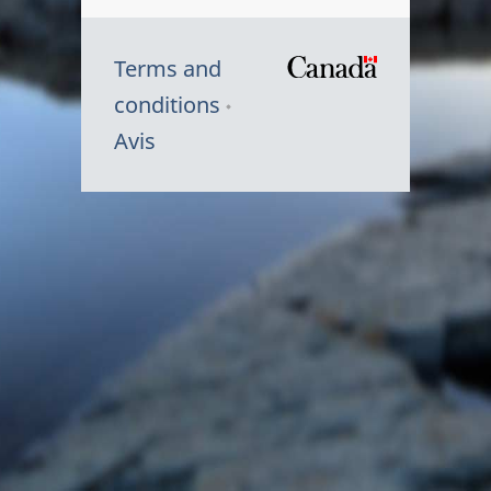
Terms and
/
conditions
Symbole
Avis
du
gouvernem
du
Canada