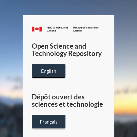
Canada.ca
/
Gouverneme
Open Science and
du
Technology Repository
Canada
English
Dépôt ouvert des
sciences et technologie
Français