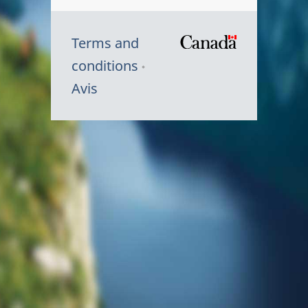
Terms and
/
conditions
Symbole
Avis
du
gouvernem
du
Canada