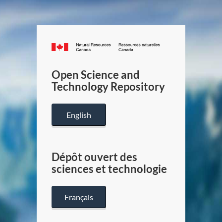
Canada.ca
/
Gouverneme
Open Science and
du
Technology Repository
Canada
English
Dépôt ouvert des
sciences et technologie
Français