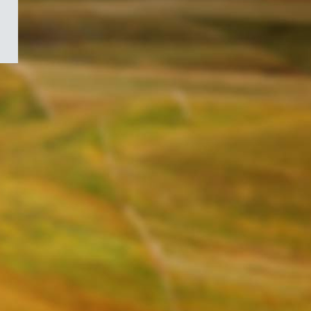
/
Symbole
du
gouvernement
du
Canada