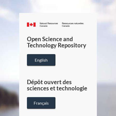
Canada.ca
/
Gouverneme
Open Science and
du
Technology Repository
Canada
English
Dépôt ouvert des
sciences et technologie
Français