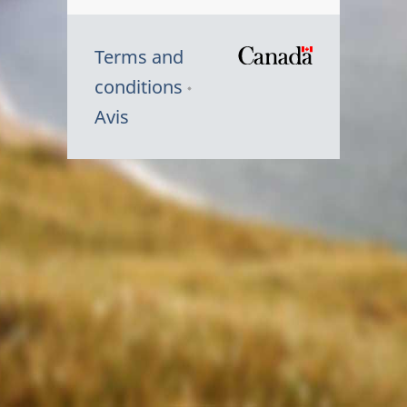
Terms and
/
conditions
Symbole
Avis
du
gouvernem
du
Canada