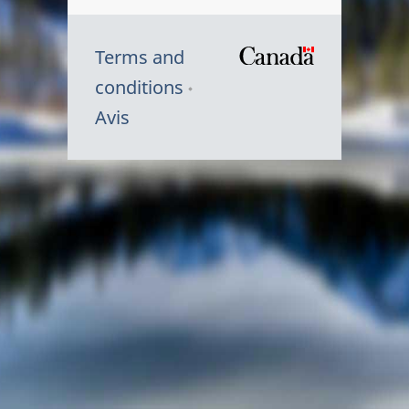
Terms and
/
conditions
Symbole
Avis
du
gouvernem
du
Canada