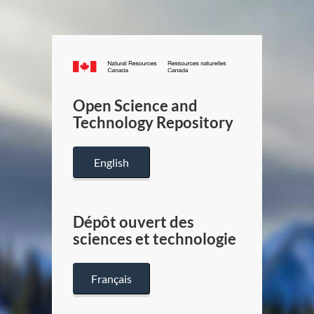
Canada.ca
/
Gouverneme
Open Science and
du
Technology Repository
Canada
English
Dépôt ouvert des
sciences et technologie
Français