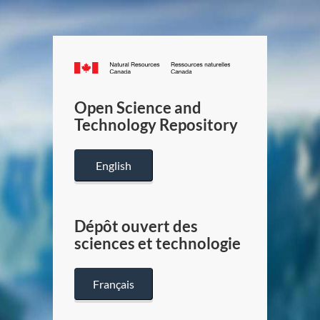
Canada.ca
/
Gouverneme
Open Science and
du
Technology Repository
Canada
English
Dépôt ouvert des
sciences et technologie
Français