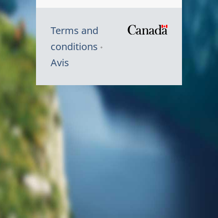
Terms and
/
conditions
Symbole
Avis
du
gouvernem
du
Canada