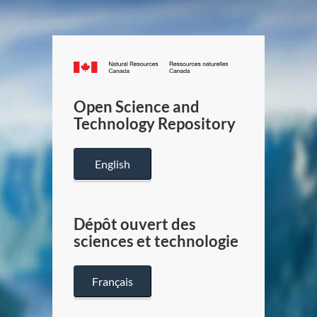
Canada.ca
/
Gouverneme
Open Science and
du
Technology Repository
Canada
English
Dépôt ouvert des
sciences et technologie
Français