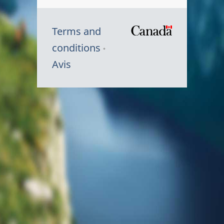
Terms and
/
conditions
Symbole
Avis
du
gouvernem
du
Canada