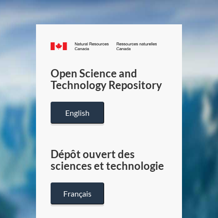
Canada.ca
/
Gouverneme
Open Science and
du
Technology Repository
Canada
English
Dépôt ouvert des
sciences et technologie
Français