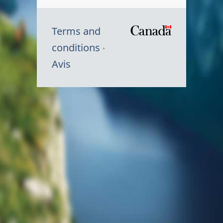
Terms and
/
conditions
Symbole
Avis
du
gouvernem
du
Canada