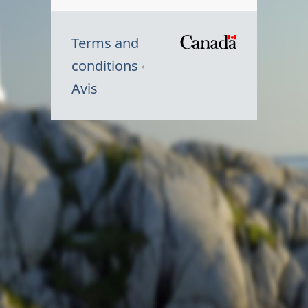
Terms and
/
conditions
Symbole
Avis
du
gouvernem
du
Canada