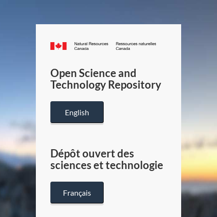
Canada.ca
/
Gouverneme
Open Science and
du
Technology Repository
Canada
English
Dépôt ouvert des
sciences et technologie
Français