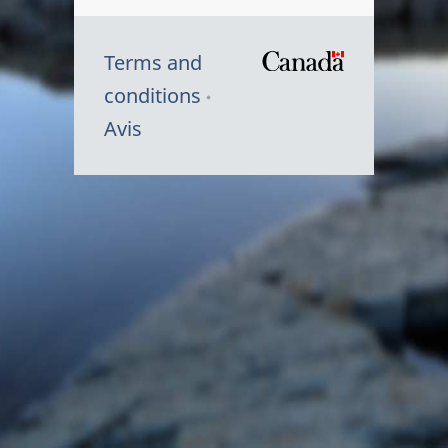
Terms and
/
conditions
Symbole
Avis
du
gouvernem
du
Canada