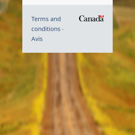
Terms and
/
conditions
Symbole
Avis
du
gouvernem
du
Canada