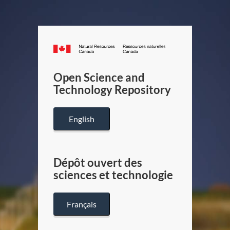
Canada.ca
/
Gouverneme
Open Science and
du
Technology Repository
Canada
English
Dépôt ouvert des
sciences et technologie
Français