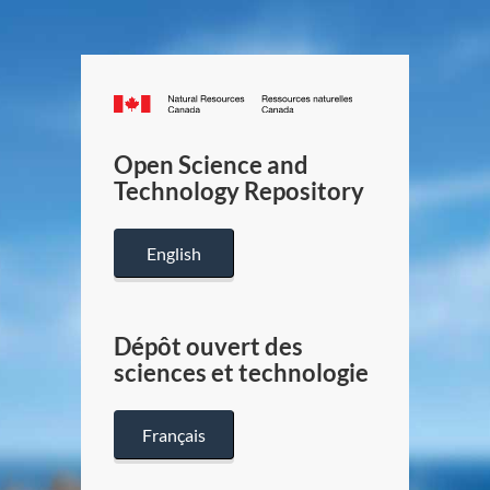
Canada.ca
/
Gouverneme
Open Science and
du
Technology Repository
Canada
English
Dépôt ouvert des
sciences et technologie
Français