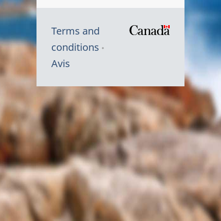
Terms and
/
conditions
Symbole
Avis
du
gouvernem
du
Canada