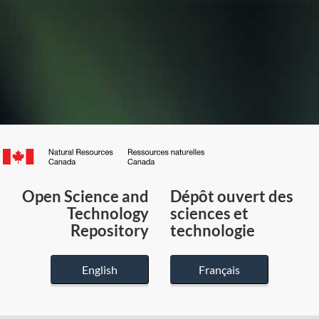
Canada.ca
/
Gouvernement
Open Science and
Dépôt ouvert des
du
Technology
sciences et
Canada
Repository
technologie
English
Français