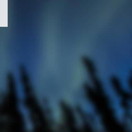
/
Symbole
du
gouvernement
du
Canada