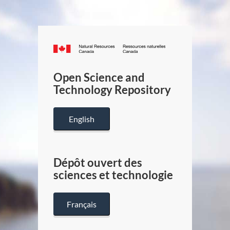
Canada.ca
/
Gouverneme
Open Science and
du
Technology Repository
Canada
English
Dépôt ouvert des
sciences et technologie
Français