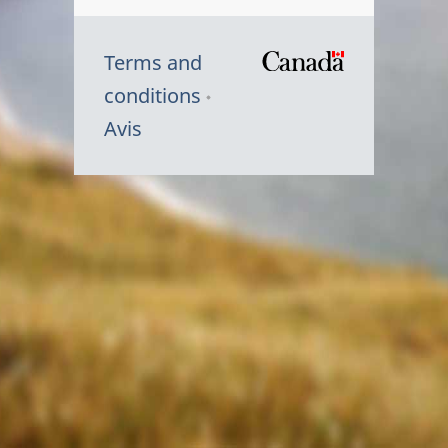
Terms and
/
conditions
Symbole
Avis
du
gouvernem
du
Canada