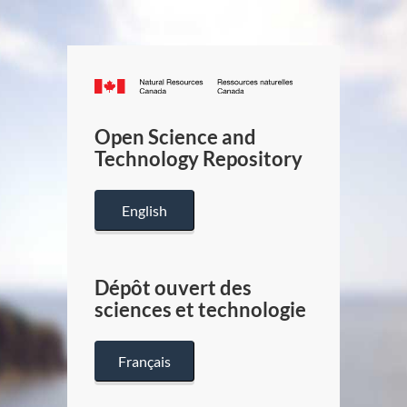
Canada.ca
/
Gouverneme
Open Science and
du
Technology Repository
Canada
English
Dépôt ouvert des
sciences et technologie
Français