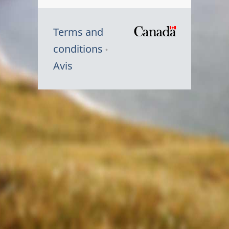
Terms and
/
conditions
Symbole
Avis
du
gouvernem
du
Canada