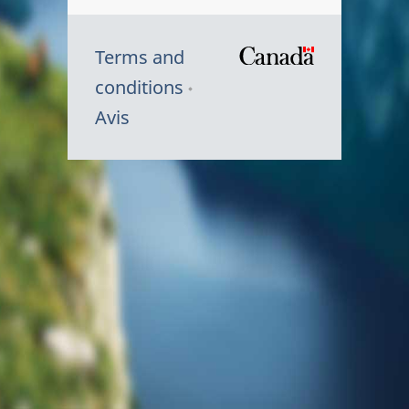
Terms and
/
conditions
Symbole
Avis
du
gouvernem
du
Canada