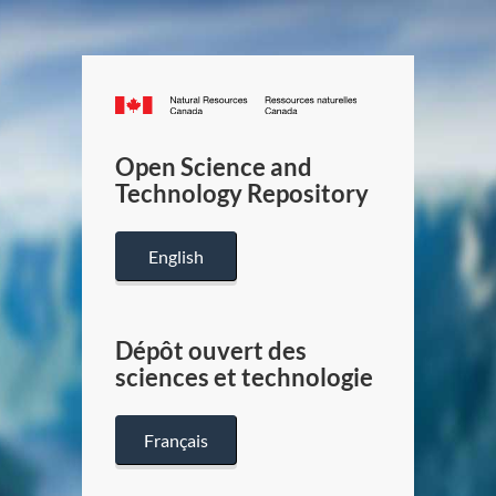
Canada.ca
/
Gouverneme
Open Science and
du
Technology Repository
Canada
English
Dépôt ouvert des
sciences et technologie
Français