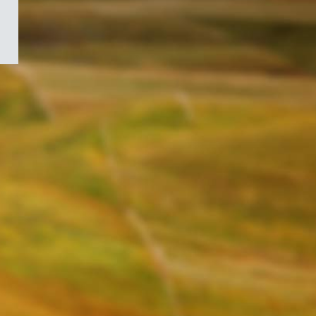
/
Symbole
du
gouvernement
du
Canada