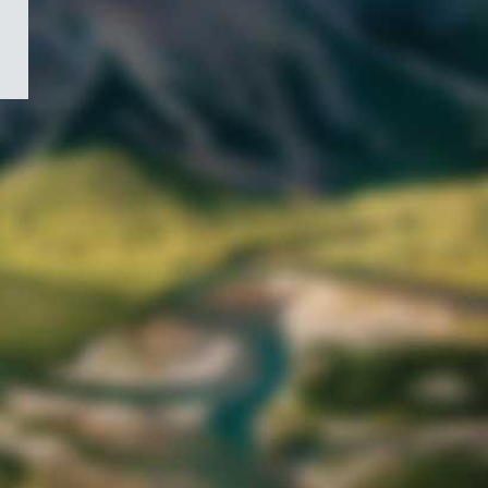
/
Symbole
du
gouvernement
du
Canada