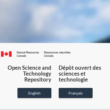
Canada.ca
/
Gouvernement
Open Science and
Dépôt ouvert des
du
Technology
sciences et
Canada
Repository
technologie
English
Français