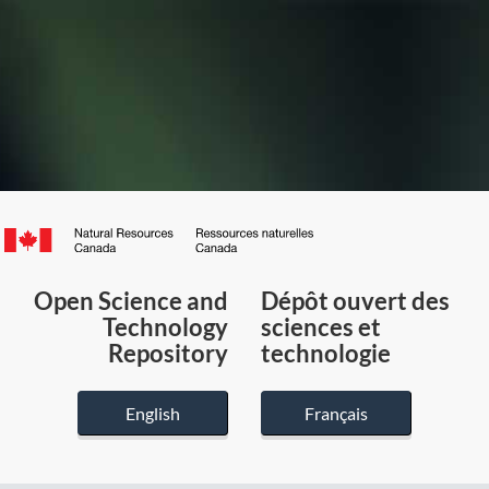
Canada.ca
/
Gouvernement
Open Science and
Dépôt ouvert des
du
Technology
sciences et
Canada
Repository
technologie
English
Français