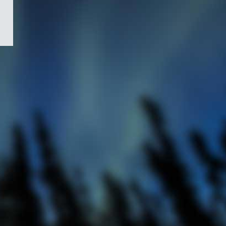
/
Symbole
du
gouvernement
du
Canada