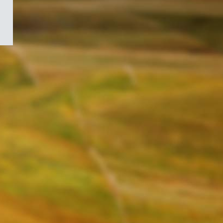
/
Symbole
du
gouvernement
du
Canada